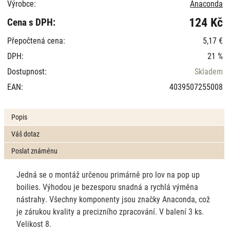
Výrobce:
Anaconda
124 Kč
Cena s DPH:
Přepočtená cena:
5,17 €
DPH:
21 %
Dostupnost:
Skladem
EAN:
4039507255008
Popis
Váš dotaz
Poslat známénu
Jedná se o montáž určenou primárně pro lov na pop up
boilies. Výhodou je bezesporu snadná a rychlá výměna
nástrahy. Všechny komponenty jsou značky Anaconda, což
je zárukou kvality a precizního zpracování. V balení
3 ks.
Velikost 8.