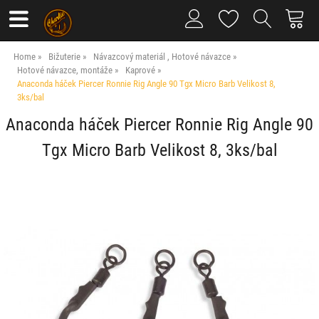
Home
Bižuterie
Návazcový materiál , Hotové návazce
Hotové návazce, montáže
Kaprové
Anaconda háček Piercer Ronnie Rig Angle 90 Tgx Micro Barb Velikost 8,
3ks/bal
Anaconda háček Piercer Ronnie Rig Angle 90
Tgx Micro Barb Velikost 8, 3ks/bal