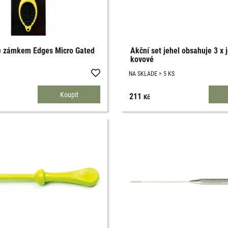
e zámkem Edges Micro Gated
Akční set jehel obsahuje 3 x j
kovové
NA SKLADE > 5 KS
211
Kč