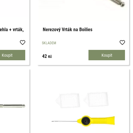
ehla + vrták,
Nerezový Vrták na Boilies
SKLADEM
42
Kč