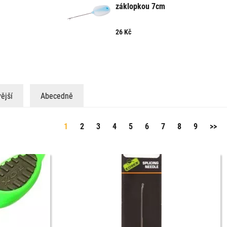
záklopkou 7cm
26
Kč
ější
Abecedně
1
2
3
4
5
6
7
8
9
>>