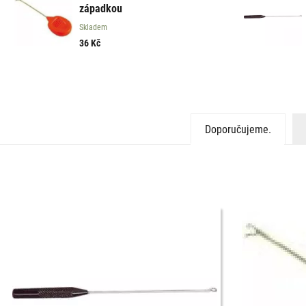
západkou
Skladem
36
Kč
Doporučujeme.