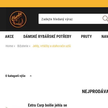
AKCE
DÁMSKÉ RYBÁŘSKÉ POTŘEBY
PRUTY
NAV
Home
Bižuterie
Jehly, vrtáčky a utahovače uzlů
O kategorii výše
NEJPRODÁVA
Extra Carp boilie jehla se