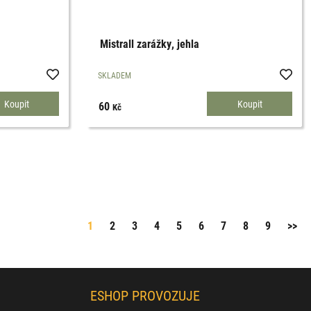
Mistrall zarážky, jehla
SKLADEM
60
Kč
1
2
3
4
5
6
7
8
9
>>
ESHOP PROVOZUJE