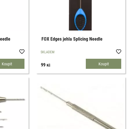
Needle
FOX Edges jehla Splicing Needle
SKLADEM
99
Kč