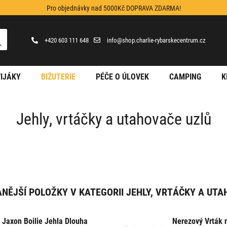
Pro objednávky nad 5000Kč DOPRAVA ZDARMA!
+420 603 111 648
info@shop.charlie-rybarskecentrum.cz
IJÁKY
BIŽUTERIE
PÉČE O ÚLOVEK
CAMPING
K
Jehly, vrtáčky a utahovače uzlů
NĚJŠÍ POLOŽKY V KATEGORII JEHLY, VRTÁČKY A UTA
Jaxon Boilie Jehla Dlouha
Nerezový Vrták n