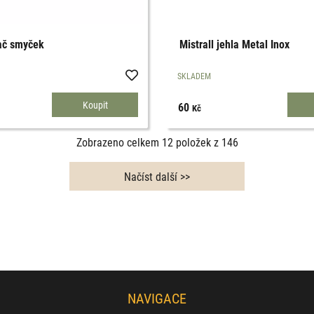
zač smyček
Mistrall jehla Metal Inox
SKLADEM
60
Kč
Zobrazeno celkem
12
položek z
146
NAVIGACE