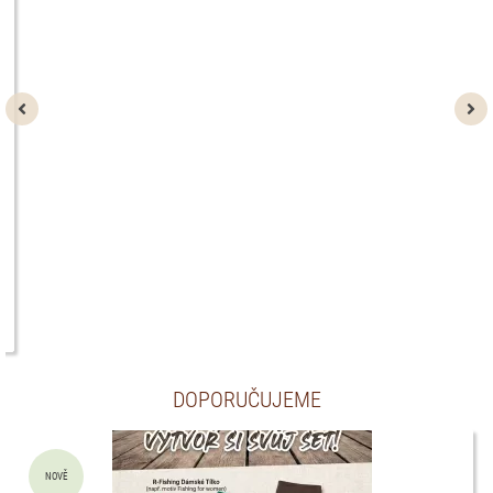
Tričko s kapucňou Delphin UV ARMOR 50+ POSLEDNÍ
VEL. XL, XXL ...
SKLAD 1 KS
Sleva
120
Kč
479
varianty
Kč
DOPORUČUJEME