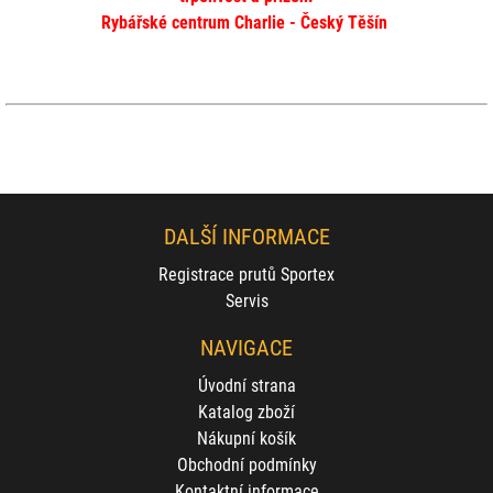
Rybářské centrum Charlie - Český Těšín
Akční set legíny FOX + tričko R-Fishing
DALŠÍ INFORMACE
SKLADEM
Registrace prutů Sportex
900
Servis
Kč
NAVIGACE
Úvodní strana
Katalog zboží
Nákupní košík
Obchodní podmínky
Kontaktní informace