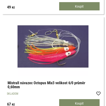
49
Kč
Mistrall návazec Octopus Mix3 velikost 6/0 průměr
0,60mm
SKLADEM
67
Kč