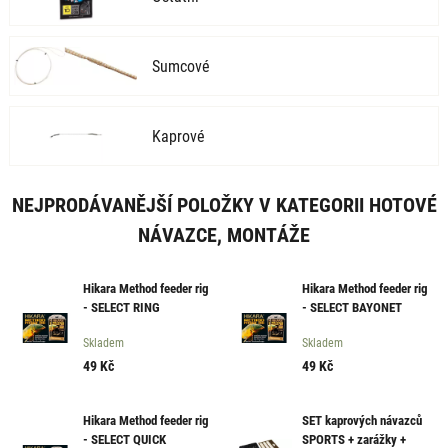
Sumcové
Kaprové
NEJPRODÁVANĚJŠÍ POLOŽKY V KATEGORII HOTOVÉ
NÁVAZCE, MONTÁŽE
Hikara Method feeder rig
Hikara Method feeder rig
- SELECT RING
- SELECT BAYONET
Skladem
Skladem
49
Kč
49
Kč
Hikara Method feeder rig
SET kaprových návazců
- SELECT QUICK
SPORTS + zarážky +