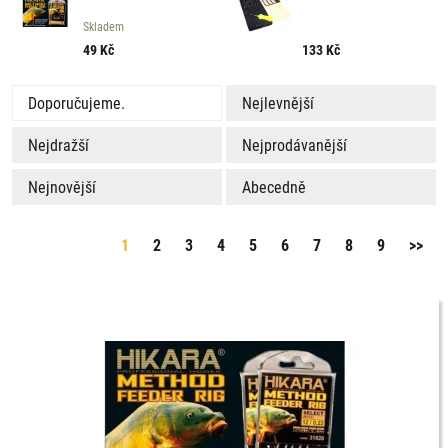
jehla -1ks
Skladem
49
Kč
133
Kč
Doporučujeme.
Nejlevnější
Nejdražší
Nejprodávanější
Nejnovější
Abecedně
1
2
3
4
5
6
7
8
9
>>