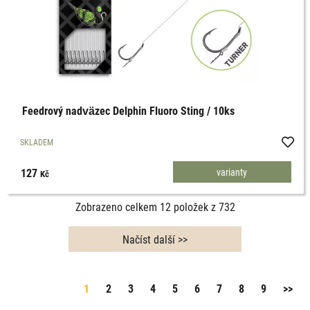
Feedrový nadväzec Delphin Fluoro Sting / 10ks
SKLADEM
127
varianty
Kč
Zobrazeno celkem
12
položek z
732
1
2
3
4
5
6
7
8
9
>>