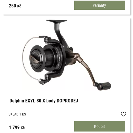
250
varianty
Kč
Delphin EXYL 80 X body DOPRODEJ
SKLAD 1 KS
1 799
Kč