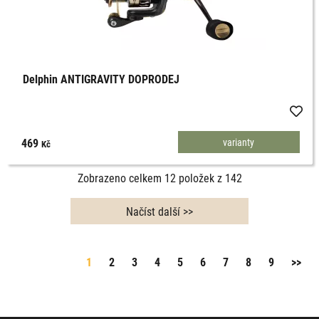
Delphin ANTIGRAVITY DOPRODEJ
469
varianty
Kč
Zobrazeno celkem
12
položek z
142
1
2
3
4
5
6
7
8
9
>>