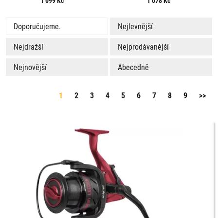
1 099
Kč
1 078
Kč
Doporučujeme.
Nejlevnější
Nejdražší
Nejprodávanější
Nejnovější
Abecedně
1
2
3
4
5
6
7
8
9
>>