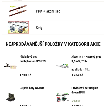
Prut + akční set
Sety
NEJPRODÁVANĚJŠÍ POLOŽKY V KATEGORII AKCE
Přívlačový set
Akce 1+1 - Kaprový prut
multiplikátor SPORTS
3,6m/2,75lb
FISH - XPRO 1,95m
na sklade > 5 ks
1 940
Kč
1 284
Kč
Delphin boty GATOR
Prívlačový set Delphin
GreenSPIN
Skladem