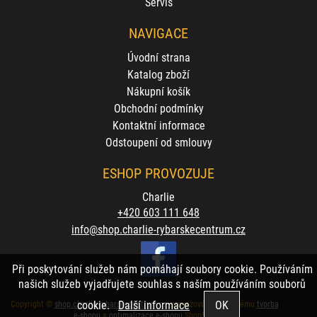
Servis
NAVIGACE
Úvodní strana
Katalog zboží
Nákupní košík
Obchodní podmínky
Kontaktní informace
Odstoupení od smlouvy
ESHOP PROVOZUJE
Charlie
+420 603 111 648
info@shop.charlie-rybarskecentrum.cz
Při poskytování služeb nám pomáhají soubory cookie. Používáním
našich služeb vyjadřujete souhlas s naším používáním souborů
cookie.
Další informace
Copyright ©
shop.charlie-rybarskecentrum.cz
,
provozováno na systému
tvorba
e-shopu
a
optimalizace e-shopu
Shop5.cz