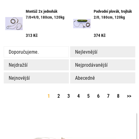
Montáž 2x jednohák
Podvodní plovák, trojhák
7/0+9/0, 180cm, 120kg
2/0, 180cm, 120kg
313
Kč
374
Kč
Doporučujeme.
Nejlevnější
Nejdražší
Nejprodávanější
Nejnovější
Abecedně
1
2
3
4
5
6
7
8
>>