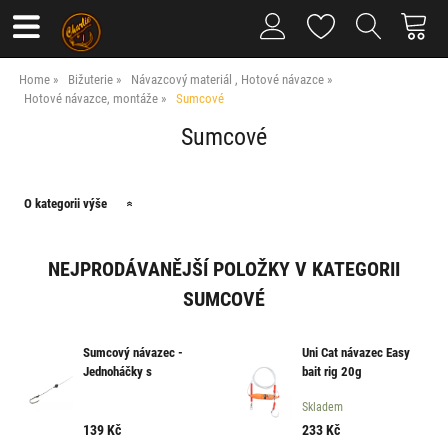
Home
Bižuterie
Návazcový materiál , Hotové návazce
Hotové návazce, montáže
Sumcové
Sumcové
O kategorii výše
NEJPRODÁVANĚJŠÍ POLOŽKY V KATEGORII
SUMCOVÉ
Sumcový návazec -
Uni Cat návazec Easy
Jednoháčky s
bait rig 20g
chrastítkem 4/0 60 kg
Skladem
80cm
139
Kč
233
Kč