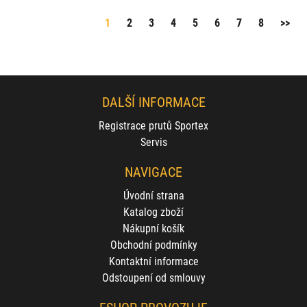
1
2
3
4
5
6
7
8
>>
DALŠÍ INFORMACE
Registrace prutů Sportex
Servis
NAVIGACE
Úvodní strana
Katalog zboží
Nákupní košík
Obchodní podmínky
Kontaktní informace
Odstoupení od smlouvy