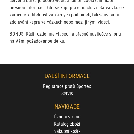
červená barva je dobře vidět, a tak při zdolávání máte
přesnou informaci, kde se kapr právě nachází. Barva vlasce
zaručuje viditelnost za každých podmínek, takže usnadní
zdolávání kapra ve vázkách nebo mezi jinými vlasci.
BONUS: Rádi rozdělime vlasec na přesné naviječce silonu
na Vámi požadovanou délku.
DALŠÍ INFORMACE
Registrace prutů Sportex
Servis
NAVIGACE
Úvodní strana
Katalog zboží
Nákupní košík