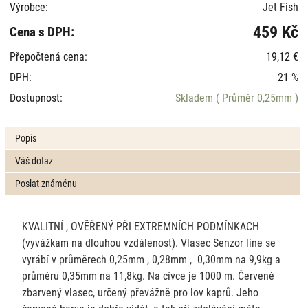
Výrobce:
Jet Fish
459 Kč
Cena s DPH:
Přepočtená cena:
19,12 €
DPH:
21 %
Dostupnost:
Skladem
( Průměr 0,25mm )
Popis
Váš dotaz
Poslat známénu
KVALITNÍ , OVĚŘENÝ PŘI EXTREMNÍCH PODMÍNKACH
(vyvážkam na dlouhou vzdálenost). Vlasec Senzor line se
vyrábí v průměrech 0,25mm , 0,28mm , 0,30mm na 9,9kg a
průměru 0,35mm na 11,8kg. Na cívce je 1000 m. Červeně
zbarvený vlasec, určený převážně pro lov kaprů. Jeho