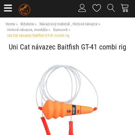
Home
Bižuterie
Návazcový materiál , Hotové návazce
Hotové návazce, montáže
Sumcové
Uni Cat návazec Baitfish GT-41 combi rig
Uni Cat návazec Baitfish GT-41 combi rig