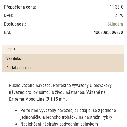
Přepočtená cena:
11,33 €
DPH:
21 %
Dostupnost:
Skladem
EAN:
4068085006870
Popis
Váš dotaz
Poslat známénu
Ručně vázané návazce. Perfektně vyvážený U-plovákový
návazec pro lov sumců s živou nástrahou. Vázané na
Extreme Mono Line Ø 1,15 mm.
Perfektně vyvážený návazec, skládající se z jednoho
jednoháčku a jednoho troháčku na nástražní rybky
Nadlehčení nástrahy podvodním splávkem