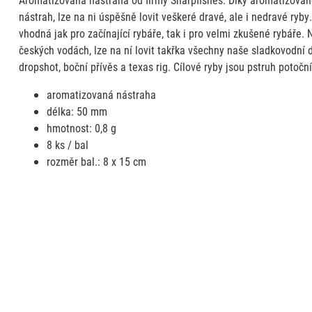
nástrah, lze na ni úspěšně lovit veškeré dravé, ale i nedravé ryby
vhodná jak pro začínající rybáře, tak i pro velmi zkušené rybáře. 
českých vodách, lze na ní lovit takřka všechny naše sladkovodní d
dropshot, boční přívěs a texas rig. Cílové ryby jsou pstruh potoční,
aromatizovaná nástraha
délka: 50 mm
hmotnost: 0,8 g
8 ks / bal
rozměr bal.: 8 x 15 cm