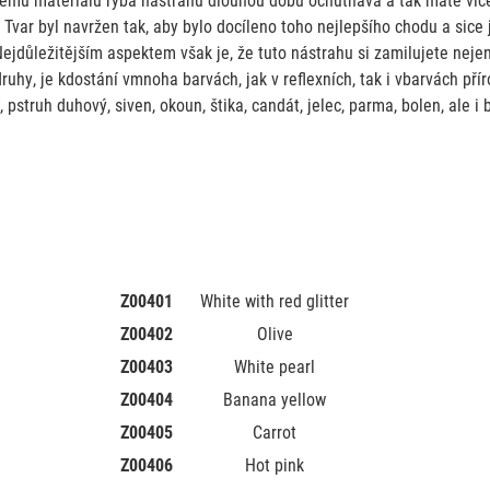
. Tvar byl navržen tak, aby bylo docíleno toho nejlepšího chodu a sice
Nejdůležitějším aspektem však je, že tuto nástrahu si zamilujete nejen 
ruhy, je kdostání vmnoha barvách, jak v reflexních, tak i vbarvách př
 pstruh duhový, siven, okoun, štika, candát, jelec, parma, bolen, ale i b
Z00401
White with red glitter
Z00402
Olive
Z00403
White pearl
Z00404
Banana yellow
Z00405
Carrot
Z00406
Hot pink