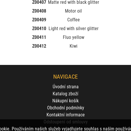
Z00407
Matte red with black glitter
Z00408
Motor oil
Z00409
Coffee
Z00410
Light red with silver glitter
Z00411
Fluo yellow
Z00412
Kiwi
NAVIGACE
Úvodní strana
Katalog zboží
Nákupní košík
Obchodní podmínky
Kontaktní informace
Odstoupení od smlouvy
ookie. Používáním našich služeb vyjadřujete souhlas s naším použí