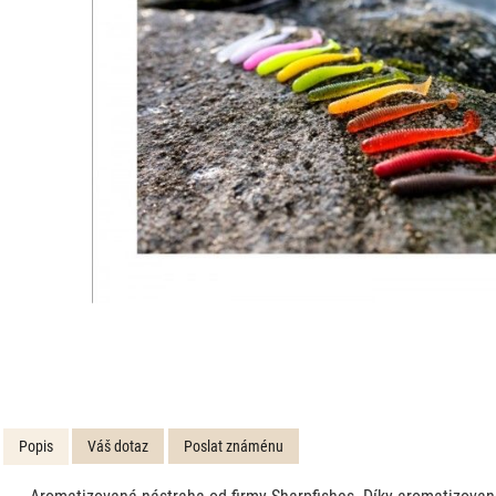
Popis
Váš dotaz
Poslat známénu
Aromatizovaná nástraha od firmy Sharpfishes. Díky aromatizovan