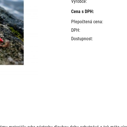
Výrobce:
Cena s DPH:
Přepočtená cena:
DPH:
Dostupnost:
ému materiálu ryba nástrahu dlouhou dobu ochutnává a tak máte více