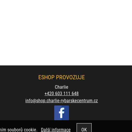
ESHOP PROVOZUJE
Charlie
+420 603 111 648
info@shop.charlie-rybarskecentrum.cz
váním souborů cookie.
Další informace