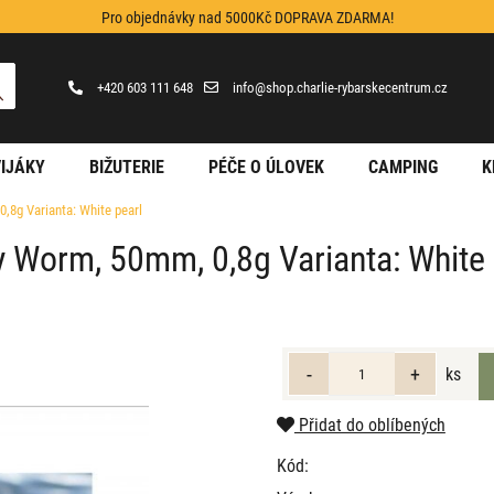
Pro objednávky nad 5000Kč DOPRAVA ZDARMA!
+420 603 111 648
info@shop.charlie-rybarskecentrum.cz
IJÁKY
BIŽUTERIE
PÉČE O ÚLOVEK
CAMPING
K
,8g Varianta: White pearl
y Worm, 50mm, 0,8g Varianta: White 
ks
Přidat do oblíbených
Kód: