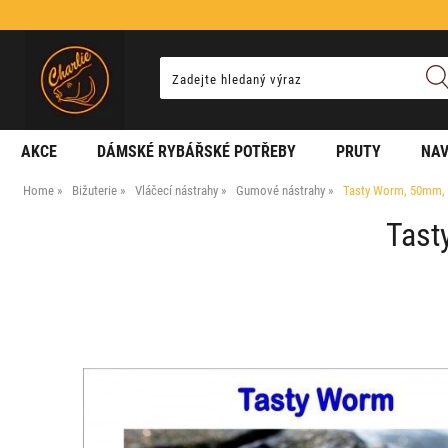
AKCE
DÁMSKÉ RYBÁŘSKÉ POTŘEBY
PRUTY
NAV
Home
Bižuterie
Vláčecí nástrahy
Gumové nástrahy
Tasty Worm, 50mm, 0
Tast