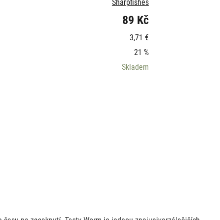
Sharpfishes
89 Kč
3,71 €
21 %
Skladem
 času na zaseknutí. Tasty Worm je jednou znejuniverzálnějších