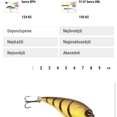
barva RPH
S12F barva HBL
124
Kč
150
Kč
Doporučujeme.
Nejlevnější
Nejdražší
Nejprodávanější
Nejnovější
Abecedně
1
2
3
4
5
6
7
8
9
>>