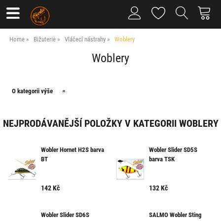
Home
Bižuterie
Vláčecí nástrahy
Woblery
Woblery
O kategorii výše
NEJPRODÁVANĚJŠÍ POLOŽKY V KATEGORII WOBLERY
Wobler Hornet H2S barva
Wobler Slider SD5S
BT
barva TSK
142
Kč
132
Kč
Wobler Slider SD6S
SALMO Wobler Sting