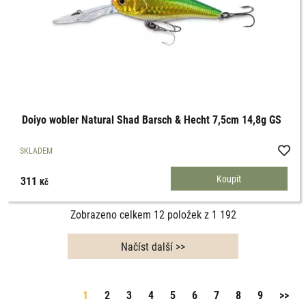
Doiyo wobler Natural Shad Barsch & Hecht 7,5cm 14,8g GS
SKLADEM
311
Kč
Zobrazeno celkem
12
položek z
1 192
1
2
3
4
5
6
7
8
9
>>