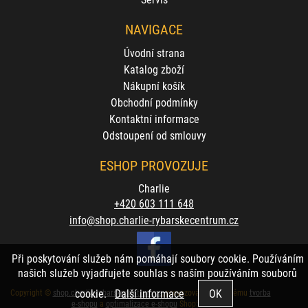
NAVIGACE
Úvodní strana
Katalog zboží
Nákupní košík
Obchodní podmínky
Kontaktní informace
Odstoupení od smlouvy
ESHOP PROVOZUJE
Charlie
+420 603 111 648
info@shop.charlie-rybarskecentrum.cz
Při poskytování služeb nám pomáhají soubory cookie. Používáním
našich služeb vyjadřujete souhlas s naším používáním souborů
cookie.
Další informace
Copyright ©
shop.charlie-rybarskecentrum.cz
,
provozováno na systému
tvorba
e-shopu
a
optimalizace e-shopu
Shop5.cz