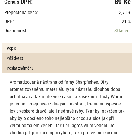
89 Kč
Cena s DPH:
Přepočtená cena:
3,71 €
DPH:
21 %
Dostupnost:
Skladem
Popis
Váš dotaz
Poslat známénu
Aromatizovaná nástraha od firmy Sharpfishes. Díky
aromatizovanému materiálu ryba nástrahu dlouhou dobu
ochutnává a tak máte více času na zaseknutí. Tasty Worm
je jednou znejuniverzálnějších nástrah, lze na ni úspěšně
lovit veškeré dravé, ale i nedravé ryby. Tvar byl navržen tak,
aby bylo docíleno toho nejlepšího chodu a sice jak při
velmi pomalém vedení, tak i při agresivním vedení. Je
vhodná jak pro začínající rybáře, tak i pro velmi zkušené