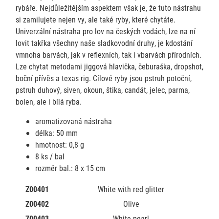
rybáře. Nejdůležitějším aspektem však je, že tuto nástrahu
si zamilujete nejen vy, ale také ryby, které chytáte.
Univerzální nástraha pro lov na českých vodách, lze na ní
lovit takřka všechny naše sladkovodní druhy, je kdostání
vmnoha barvách, jak v reflexních, tak i vbarvách přírodních.
Lze chytat metodami jiggová hlavička, čeburaška, dropshot,
boční přívěs a texas rig. Cílové ryby jsou pstruh potoční,
pstruh duhový, siven, okoun, štika, candát, jelec, parma,
bolen, ale i bílá ryba.
aromatizovaná nástraha
délka: 50 mm
hmotnost: 0,8 g
8 ks / bal
rozměr bal.: 8 x 15 cm
Z00401
White with red glitter
Z00402
Olive
Z00403
White pearl