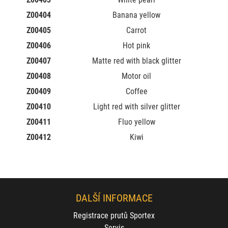
Z00404
Banana yellow
Z00405
Carrot
Z00406
Hot pink
Z00407
Matte red with black glitter
Z00408
Motor oil
Z00409
Coffee
Z00410
Light red with silver glitter
Z00411
Fluo yellow
Z00412
Kiwi
DALŠÍ INFORMACE
Registrace prutů Sportex
Servis