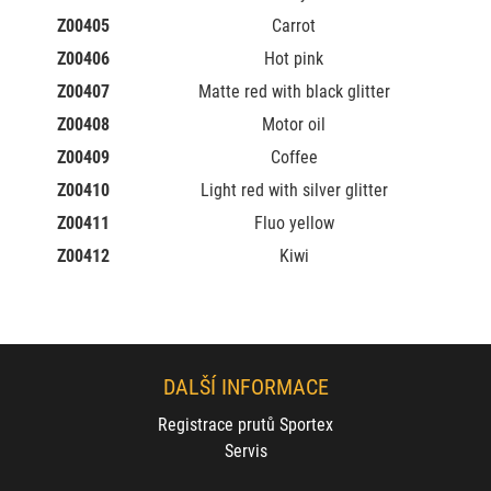
Z00405
Carrot
Z00406
Hot pink
Z00407
Matte red with black glitter
Z00408
Motor oil
Z00409
Coffee
Z00410
Light red with silver glitter
Z00411
Fluo yellow
Z00412
Kiwi
DALŠÍ INFORMACE
Registrace prutů Sportex
Servis