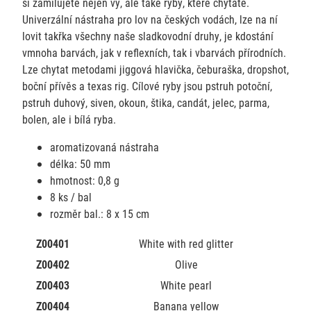
si zamilujete nejen vy, ale také ryby, které chytáte.
Univerzální nástraha pro lov na českých vodách, lze na ní
lovit takřka všechny naše sladkovodní druhy, je kdostání
vmnoha barvách, jak v reflexních, tak i vbarvách přírodních.
Lze chytat metodami jiggová hlavička, čeburaška, dropshot,
boční přívěs a texas rig. Cílové ryby jsou pstruh potoční,
pstruh duhový, siven, okoun, štika, candát, jelec, parma,
bolen, ale i bílá ryba.
aromatizovaná nástraha
délka: 50 mm
hmotnost: 0,8 g
8 ks / bal
rozměr bal.: 8 x 15 cm
Z00401
White with red glitter
Z00402
Olive
Z00403
White pearl
Z00404
Banana yellow