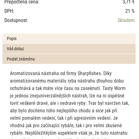
Přepočtená cena:
3,71 €
DPH:
21 %
Dostupnost:
Skladem
Popis
Váš dotaz
Poslat známénu
Aromatizovaná nástraha od firmy Sharpfishes. Díky
aromatizovanému materiálu ryba nástrahu dlouhou dobu
ochutnává a tak máte více času na zaseknutí. Tasty Worm
je jednou znejuniverzálnějších nástrah, lze na ni úspěšně
lovit veškeré dravé, ale i nedravé ryby. Tvar byl navržen tak,
aby bylo docíleno toho nejlepšího chodu a sice jak při
velmi pomalém vedení, tak i při agresivním vedení. Je
vhodná jak pro začínající rybáře, tak i pro velmi zkušené
rybáře. Nejdůležitějším aspektem však je, že tuto nástrahu