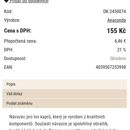
Přidat do oblíbených
Kód:
DK:2450074
Výrobce:
Anaconda
155 Kč
Cena s DPH:
Přepočtená cena:
6,46 €
DPH:
21 %
Dostupnost:
Skladem
EAN:
4039507253998
Popis
Váš dotaz
Poslat známénu
Návazec pro lov kaprů, který je vyroben z kvalitních
komponentů. Součástí návazce je spolehlivý obratlík,