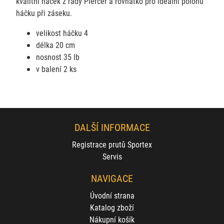
kvalitní háček z řady Piercer a rovnátko pro ideální polohu
háčku při záseku.
velikost háčku 4
délka 20 cm
nosnost 35 lb
v balení 2 ks
DALŠÍ INFORMACE
Registrace prutů Sportex
Servis
NAVIGACE
Úvodní strana
Katalog zboží
Nákupní košík