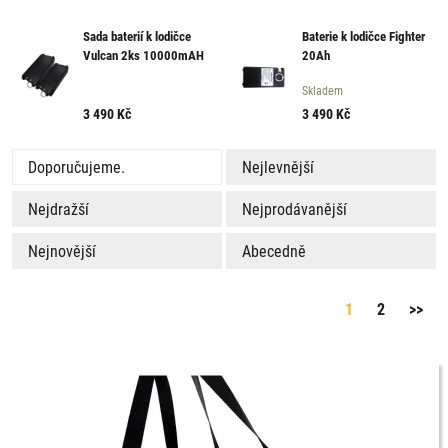
Sada baterií k lodičce
Baterie k lodičce Fighter
Vulcan 2ks 10000mAH
20Ah
Skladem
3 490
Kč
3 490
Kč
Doporučujeme.
Nejlevnější
Nejdražší
Nejprodávanější
Nejnovější
Abecedně
1
2
>>