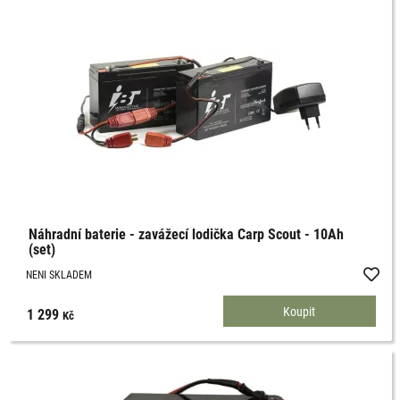
Náhradní baterie - zavážecí lodička Carp Scout - 10Ah
(set)
NENI SKLADEM
1 299
Kč