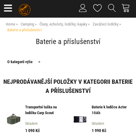
Home
Camping
Čluny, echoloty, lodičky, kajaky
Zavážecí lodičky
Baterie a příslušenství
Baterie a příslušenství
O kategorii výše
NEJPRODÁVANĚJŠÍ POLOŽKY V KATEGORII BATERIE
A PŘÍSLUŠENSTVÍ
Transportní taška na
Baterie k lodičce Actor
lodičku Carp Scout
10Ah
poslední kus
Skladem
Skladem
1 090
Kč
1 990
Kč