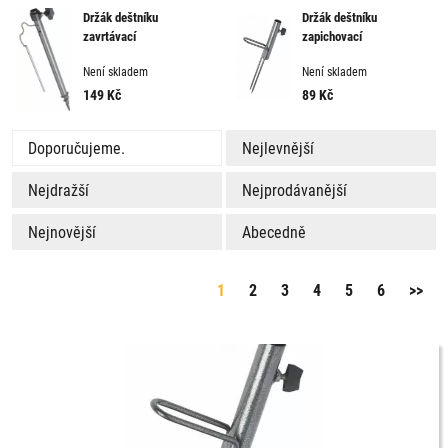
Držák deštníku
Držák deštníku
zavrtávací
zapichovací
Není skladem
Není skladem
149
Kč
89
Kč
Doporučujeme.
Nejlevnější
Nejdražší
Nejprodávanější
Nejnovější
Abecedně
1
2
3
4
5
6
>>