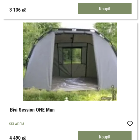
3 136
Kč
Bivi Session ONE Man
SKLADEM
4 490
Kč