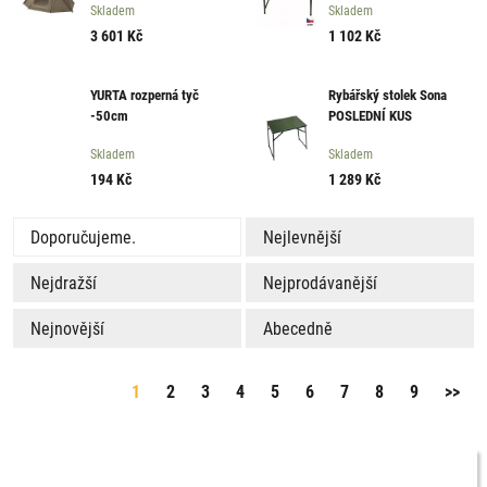
Skladem
Skladem
3 601
Kč
1 102
Kč
YURTA rozperná tyč
Rybářský stolek Sona
-50cm
POSLEDNÍ KUS
Skladem
Skladem
194
Kč
1 289
Kč
Doporučujeme.
Nejlevnější
Nejdražší
Nejprodávanější
Nejnovější
Abecedně
1
2
3
4
5
6
7
8
9
>>