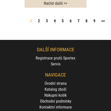
1
2
3
4
5
6
7
8
9
>>
DALŠÍ INFORMACE
Registrace prutů Sportex
Servis
NAVIGACE
Úvodní strana
Katalog zboží
Nákupní košík
Obchodní podmínky
Kontaktní informace