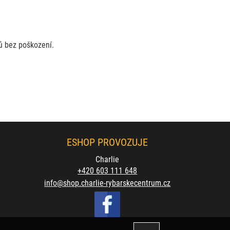
rů bez poškození.
ESHOP PROVOZUJE
Charlie
+420 603 111 648
info@shop.charlie-rybarskecentrum.cz