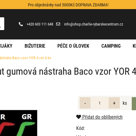
Pro objednávky nad 5000Kč DOPRAVA ZDARMA!
+420 603 111 648
info@shop.charlie-rybarskecentrum.cz
IJÁKY
BIŽUTERIE
PÉČE O ÚLOVEK
CAMPING
K
ástraha Baco vzor YOR 4 cm 6 ks
ut gumová nástraha Baco vzor YOR 
ks
Přidat do oblíbených
Kód: