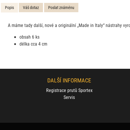
Popis
Váš dotaz
Poslat známénu
A máme tady další, nové a originální „Made in Italy“ nástrahy vy
obsah 6 ks
délka cca 4 cm
DALŠÍ INFORMACE
Registrace prutů Sportex
Servis