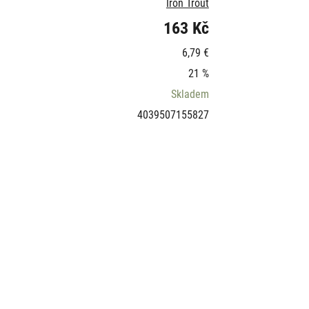
Iron Trout
163 Kč
6,79 €
21 %
Skladem
4039507155827