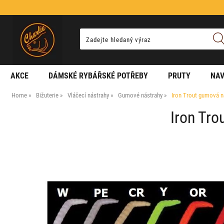
AKCE
DÁMSKÉ RYBÁŘSKÉ POTŘEBY
PRUTY
NAV
Home
Bižuterie
Vláčecí nástrahy
Gumové nástrahy
Iron Trout gumová n
Iron Tro