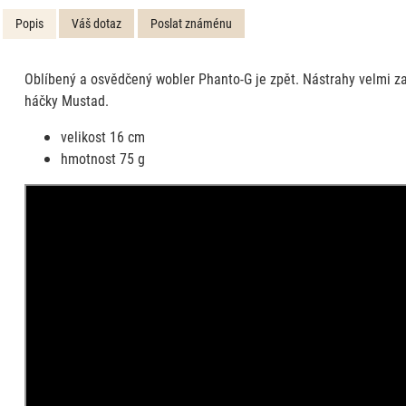
Popis
Váš dotaz
Poslat známénu
Oblíbený a osvědčený wobler Phanto-G je zpět. Nástrahy velmi z
háčky Mustad.
velikost 16 cm
hmotnost 75 g