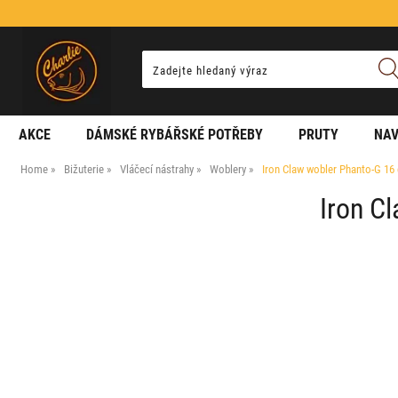
AKCE
DÁMSKÉ RYBÁŘSKÉ POTŘEBY
PRUTY
NAV
Home
Bižuterie
Vláčecí nástrahy
Woblery
Iron Claw wobler Phanto-G 16
Iron C