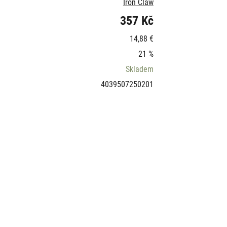
Iron Claw
357 Kč
14,88 €
21 %
Skladem
4039507250201