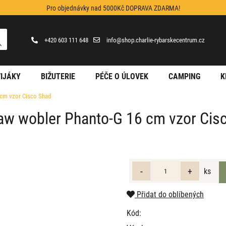
Pro objednávky nad 5000Kč DOPRAVA ZDARMA!
+420 603 111 648
info@shop.charlie-rybarskecentrum.cz
IJÁKY
BIŽUTERIE
PÉČE O ÚLOVEK
CAMPING
K
 cm vzor Cisco Shad
law wobler Phanto-G 16 cm vzor Cis
ks
Přidat do oblíbených
Kód: