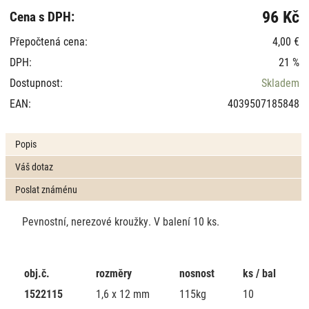
96 Kč
Cena s DPH:
Přepočtená cena:
4,00 €
DPH:
21 %
Dostupnost:
Skladem
EAN:
4039507185848
Popis
Váš dotaz
Poslat známénu
Pevnostní, nerezové kroužky. V balení 10 ks.
obj.č.
rozměry
nosnost
ks / bal
1522115
1,6 x 12 mm
115kg
10