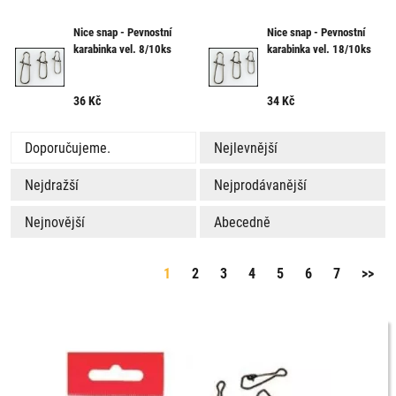
Nice snap - Pevnostní
Nice snap - Pevnostní
karabinka vel. 8/10ks
karabinka vel. 18/10ks
36
Kč
34
Kč
Doporučujeme.
Nejlevnější
Nejdražší
Nejprodávanější
Nejnovější
Abecedně
1
2
3
4
5
6
7
>>