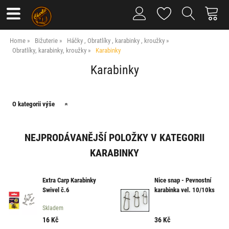
Home
Bižuterie
Háčky , Obratlíky , karabinky , kroužky
Obratlíky, karabinky, kroužky
Karabinky
Karabinky
O kategorii výše
NEJPRODÁVANĚJŠÍ POLOŽKY V KATEGORII
KARABINKY
Extra Carp Karabinky
Nice snap - Pevnostní
Swivel č.6
karabinka vel. 10/10ks
Skladem
16
Kč
36
Kč