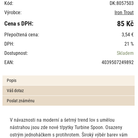
Kód:
DK:8057503
Výrobce:
Iron Trout
85 Kč
Cena s DPH:
Přepočtená cena:
3,54 €
DPH:
21 %
Dostupnost:
Skladem
EAN:
4039507249892
Popis
Váš dotaz
Poslat známénu
V návaznosti na moderní a šetrný trend lov s umělou
nástrahou jsou zde nové třpytky Turbine Spoon. Osazeny
ostrým jednoháčkem s protihrotem. Široký výběr barev vám