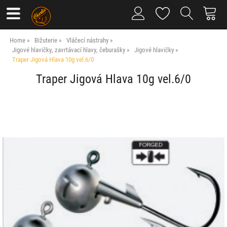
Home
Bižuterie
Vláčecí nástrahy
Jigové hlavičky, zavrtávací hlavy, čeburašky
Jigové hlavičky
Traper Jigová Hlava 10g vel.6/0
Traper Jigová Hlava 10g vel.6/0