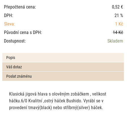
Přepočtená cena:
0,52 €
DPH:
21 %
Sleva:
1 Kč
Původní cena s DPH:
14 Kč
Dostupnost:
Skladem
Popis
Váš dotaz
Poslat známénu
Klasická jigová hlava s olověným zobáčkem , velikost
háčku.6/0 Kvalitní ,ostrý háček Bushido. Vyrábí se v
provedení tmavý(black) nebo stříbrný(silver) háček.