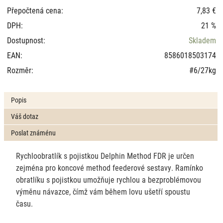
Přepočtená cena:
7,83 €
DPH:
21 %
Dostupnost:
Skladem
EAN:
8586018503174
Rozměr:
#6/27kg
Popis
Váš dotaz
Poslat známénu
Rychloobratlík s pojistkou Delphin Method FDR je určen
zejména pro koncové method feederové sestavy. Ramínko
obratlíku s pojistkou umožňuje rychlou a bezproblémovou
výměnu návazce, čímž vám během lovu ušetří spoustu
času.