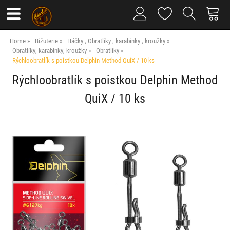
Home
Bižuterie
Háčky , Obratlíky , karabinky , kroužky
Obratlíky, karabinky, kroužky
Obratlíky
Rýchloobratlík s poistkou Delphin Method QuiX / 10 ks
Rýchloobratlík s poistkou Delphin Method
QuiX / 10 ks