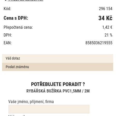
Kód:
296 154
34 Kč
Cena s DPH:
Přepočtená cena:
1,42 €
DPH:
21 %
EAN:
8585036219555
Váš dotaz
Poslat známénu
POTŘEBUJETE PORADIT ?
RYBÁŘSKÁ BUŽÍRKA PVC1,5MM / 2M
Vaše jméno, příjmení, firma