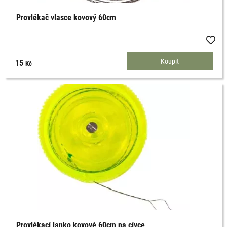
Provlékač vlasce kovový 60cm
15
Kč
Provlékací lanko kovové 60cm na cívce