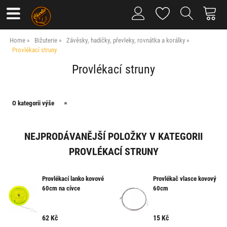
Home
Bižuterie
Závěsky, hadičky, převleky, rovnátka a korálky
Provlékací struny
Provlékací struny
O kategorii výše
NEJPRODÁVANĚJŠÍ POLOŽKY V KATEGORII
PROVLÉKACÍ STRUNY
Provlékací lanko kovové
Provlékač vlasce kovový
60cm na cívce
60cm
62
Kč
15
Kč