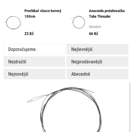
Provlékač vlasce kovový
Anaconda protahovačka
100cm
Tube Threader
Skladem
23
Kč
66
Kč
Doporučujeme.
Nejlevnější
Nejdražší
Nejprodávanější
Nejnovější
Abecedně