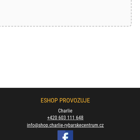
ESHOP PROVOZUJE
Charlie
+420 603 111 648
info@shop.charlie-rybarskecentrum.cz