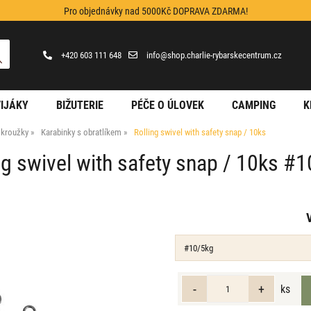
Pro objednávky nad 5000Kč DOPRAVA ZDARMA!
+420 603 111 648
info@shop.charlie-rybarskecentrum.cz
IJÁKY
BIŽUTERIE
PÉČE O ÚLOVEK
CAMPING
K
, kroužky
Karabinky s obratlíkem
Rolling swivel with safety snap / 10ks
ng swivel with safety snap / 10ks #
ks