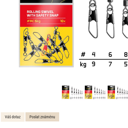
Váš dotaz
Poslat známénu