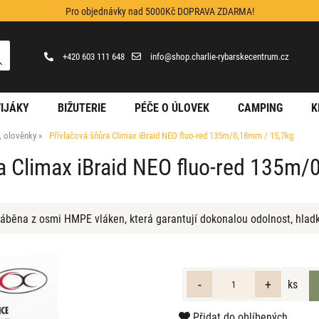
Pro objednávky nad 5000Kč DOPRAVA ZDARMA!
+420 603 111 648
info@shop.charlie-rybarskecentrum.cz
IJÁKY
BIŽUTERIE
PÉČE O ÚLOVEK
CAMPING
K
y, olověnky
Přívlačová šňůra Climax iBraid NEO fluo-red 135m/0,18mm / 15,7kg
a Climax iBraid NEO fluo-red 135m
áběna z osmi HMPE vláken, která garantují dokonalou odolnost, hladko
ks
Přidat do oblíbených