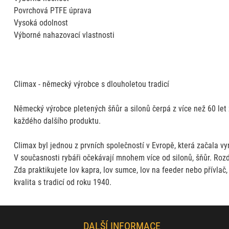
Povrchová PTFE úprava
Vysoká odolnost
Výborné nahazovací vlastnosti
Climax - německý výrobce s dlouholetou tradicí
Německý výrobce pletených šňůr a silonů čerpá z více než 60 let 
každého dalšího produktu.
Climax byl jednou z prvních společností v Evropě, která začala vyr
V současnosti rybáři očekávají mnohem více od silonů, šňůr. Roz
Zda praktikujete lov kapra, lov sumce, lov na feeder nebo přívl
kvalita s tradicí od roku 1940.
DALŠÍ INFORMACE