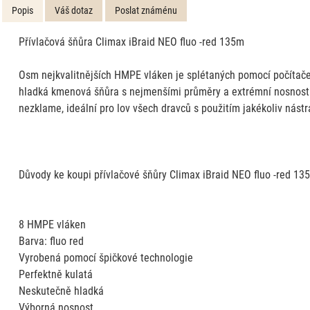
Popis
Váš dotaz
Poslat známénu
Přívlačová šňůra Climax iBraid NEO fluo -red 135m
Osm nejkvalitnějších HMPE vláken je splétaných pomocí počítačem
hladká kmenová šňůra s nejmenšími průměry a extrémní nosností.
nezklame, ideální pro lov všech dravců s použitím jakékoliv nástr
Důvody ke koupi přívlačové šňůry Climax iBraid NEO fluo -red 13
8 HMPE vláken
Barva: fluo red
Vyrobená pomocí špičkové technologie
Perfektně kulatá
Neskutečně hladká
Výborná nosnost