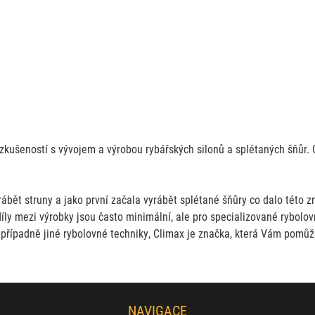
zkušeností s vývojem a výrobou rybářských silonů a splétaných šňůr. O
ábět struny a jako první začala vyrábět splétané šňůry co dalo této zn
díly mezi výrobky jsou často minimální, ale pro specializované rybol
ač, případně jiné rybolovné techniky, Climax je značka, která Vám po
NAVIGACE