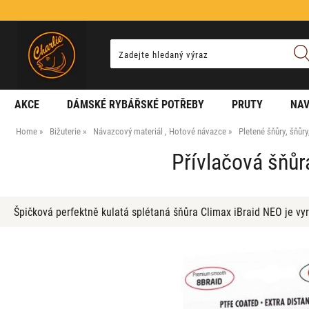
AKCE
DÁMSKÉ RYBÁŘSKÉ POTŘEBY
PRUTY
NAV
Home
Bižuterie
Návazcový materiál , Hotové návazce
Pletené šňůry, šňůr
Přívlačová šňůr
Špičková perfektně kulatá splétaná šňůra Climax iBraid NEO je vyr