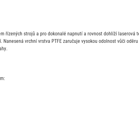
 řízených strojů a pro dokonalé napnutí a rovnost dohlíží laserová t
 Nanesená vrchní vrstva PTFE zaručuje vysokou odolnost vůči oděru a
ahy.
5m: