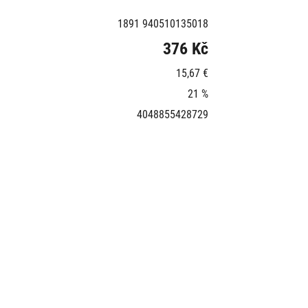
1891 940510135018
376 Kč
15,67 €
21 %
4048855428729