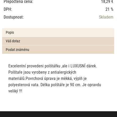
Přepočtená cena:
18,29 €
DPH:
21 %
Dostupnost:
Skladem
Popis
Váš dotaz
Poslat známénu
Excelentní provedeni polštářku ,ale i LUXUSNÍ dárek.
Polštaře jsou vyrobeny z antialergických
materiálů.Povrchová úprava je měkká, výplň je
polyesterová vata. Délka polštáře je 90 cm. Je opravdu
veliký !!!