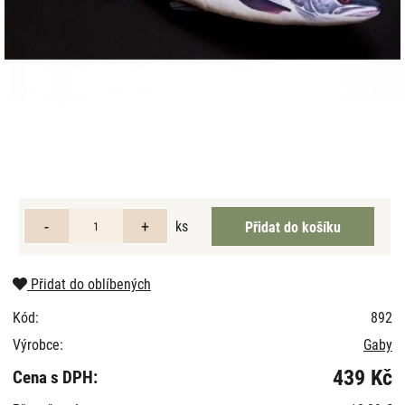
ks
Přidat do oblíbených
Kód:
892
Výrobce:
Gaby
439 Kč
Cena s DPH: