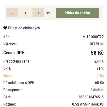
ks
Přidat do oblíbených
Kód:
M:101000727
Výrobce:
DELPHIN
58 Kč
Cena s DPH:
Přepočtená cena:
2,44 €
DPH:
21 %
Sleva:
7 Kč
Původní cena s DPH:
65 Kč
Dostupnost:
Skladem
EAN:
8586018476515
Rozměr:
0.5g WAMP Hook #8