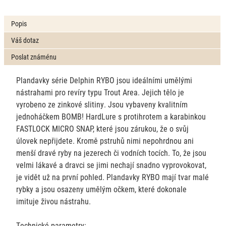
Popis
Váš dotaz
Poslat známénu
Plandavky série Delphin RYBO jsou ideálními umělými
nástrahami pro revíry typu Trout Area. Jejich tělo je
vyrobeno ze zinkové slitiny. Jsou vybaveny kvalitním
jednoháčkem BOMB! HardLure s protihrotem a karabinkou
FASTLOCK MICRO SNAP, které jsou zárukou, že o svůj
úlovek nepřijdete. Kromě pstruhů nimi nepohrdnou ani
menší dravé ryby na jezerech či vodních tocích. To, že jsou
velmi lákavé a dravci se jimi nechají snadno vyprovokovat,
je vidět už na první pohled. Plandavky RYBO mají tvar malé
rybky a jsou osazeny umělým očkem, které dokonale
imituje živou nástrahu.
Technické parametry: