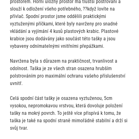
prostorem. Horní úložný prostor má tlustší postrování a
slouží k odložení všeho potřebného, ??když lovíte na
přívlač. Spodní prostor jsme oddělili praktickými
vyztuženými příčkami, které byly navrženy pro snadné
vkládání a vyjímání 4 kusů plastových krabic. Plastové
krabice jsou dodávány jako součást této tašky a jsou
vybaveny odnímatelnými vnitřními přepážkami.
Navržena byla s důrazem na praktičnost, trvanlivost a
odolnost. Taška je ze všech stran osazena hrubším
polstrováním pro maximální ochranu vašeho příslušenství
uvnitř.
Celá spodní část tašky je osazena vyztuženou, 5cm
vysokou, nepromokavou vrstvou, která dovoluje položení
tašky na mokrý povrch. To ještě více přispívá k tomu, že
taška je také na spodní straně mimořádně stabilní a drží si
svůj tvar.