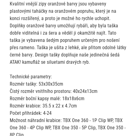
Kvalitní vnější zipy oranžové barvy jsou vybaveny
plastovými taháčky na oranžovém popruhu, který je na
konci rozšířený, a proto je možné ho rychle uchopit.
Doplňky oranžové barvy umožňují rybáři, aby byla taška
dobře viditelná i za šera a věděl ji okamžitě najít. Tato
taška je vybavena šedým popruhem určeným pro nošení
přes rameno. Taška je ušita z lehké, ale přitom odolné látky
černé barvy. Design tašky doplňuje naše jedinečná šedá
ATAK! kamufláž se siluetami dravých ryb.
Technické parametry:
Rozměr tašky: 53x30x35cm
Čistý rozměr vnitřního prostoru: 40x24x13cm
Rozměr boční kapsy malé: 18x18x6cm
Rozměr krabice: 35.5 x 22 x 4.7cm
Počet přihrádek: 4-24
Možnost náhradní krabice: TBX One 360 - 1P Clip WP, TBX
One 360 - 4P Clip WP, TBX One 350 - 5P Clip, TBX One 350 -
8P Clip