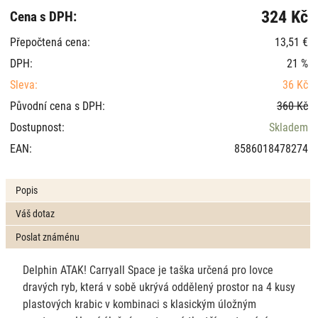
324 Kč
Cena s DPH:
Přepočtená cena:
13,51 €
DPH:
21 %
Sleva:
36 Kč
Původní cena s DPH:
360 Kč
Dostupnost:
Skladem
EAN:
8586018478274
Popis
Váš dotaz
Poslat známénu
Delphin ATAK! Carryall Space je taška určená pro lovce
dravých ryb, která v sobě ukrývá oddělený prostor na 4 kusy
plastových krabic v kombinaci s klasickým úložným