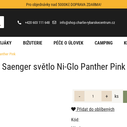
Pro objednávky nad 5000Kč DOPRAVA ZDARMA!
+420 603 111 648
info@shop.charlie-rybarskecentrum.cz
IJÁKY
BIŽUTERIE
PÉČE O ÚLOVEK
CAMPING
K
anther Pink
Saenger světlo Ni-Glo Panther Pink
ks
Přidat do oblíbených
Kód: