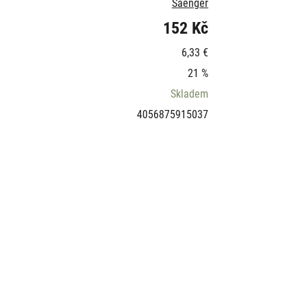
Saenger
152 Kč
6,33 €
21 %
Skladem
4056875915037