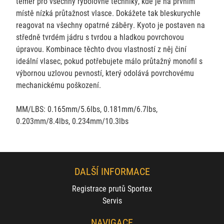
téměř pro všechny rybolovné techniky, kde je na prvním
místě nízká průtažnost vlasce. Dokážete tak bleskurychle
reagovat na všechny opatrné záběry. Kyoto je postaven na
středně tvrdém jádru s tvrdou a hladkou povrchovou
úpravou. Kombinace těchto dvou vlastností z něj činí
ideální vlasec, pokud potřebujete málo průtažný monofil s
výbornou uzlovou pevností, který odolává povrchovému
mechanickému poškození.
MM/LBS: 0.165mm/5.6lbs, 0.181mm/6.7lbs,
0.203mm/8.4lbs, 0.234mm/10.3lbs
DALŠÍ INFORMACE
Registrace prutů Sportex
Servis
NAVIGACE