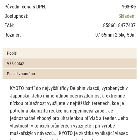
Původní cena s DPH:
103 Kč
Dostupnost:
Skladem
EAN:
8586018477437
Rozměr:
0,165mm 2,5kg 50m
Popis
Váš dotaz
Poslat známénu
KYOTO patří do nejvyšší třídy Delphin vlasců, vyrobených v
Japonsku. Jeho mimořádnou oděruvzdornost a extrémně
nízkou průtažnost využijete v nejtěžších terénech, kde je
potřebná okamžitá reakce na nejjemnější záběr. Je
jednoznačně vhodný pro ultralehkou přívlač a feeder. Jeho
vlastnosti v tenčích průměrech využijete i při výrobě
muškařských návazců... KYOTO je zkrátka vynikající vlasec