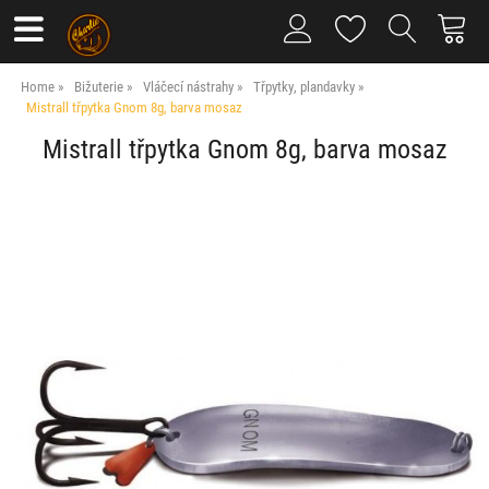
Home
Bižuterie
Vláčecí nástrahy
Třpytky, plandavky
Mistrall třpytka Gnom 8g, barva mosaz
Mistrall třpytka Gnom 8g, barva mosaz