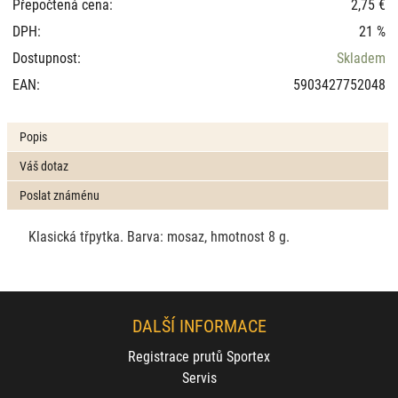
Přepočtená cena:
2,75 €
DPH:
21 %
Dostupnost:
Skladem
EAN:
5903427752048
Popis
Váš dotaz
Poslat známénu
Klasická třpytka.
Barva: mosaz, hmotnost 8 g.
DALŠÍ INFORMACE
Registrace prutů Sportex
Servis