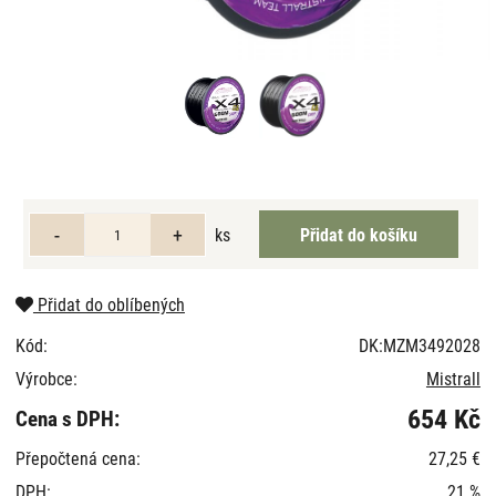
ks
Přidat do oblíbených
Kód:
DK:MZM3492028
Výrobce:
Mistrall
654 Kč
Cena s DPH:
Přepočtená cena:
27,25 €
DPH:
21 %