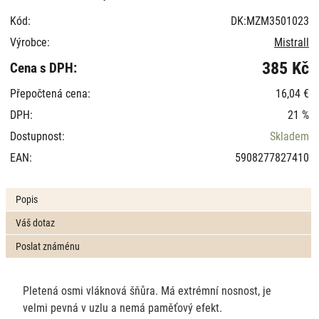
Kód:
DK:MZM3501023
Výrobce:
Mistrall
385 Kč
Cena s DPH:
Přepočtená cena:
16,04 €
DPH:
21 %
Dostupnost:
Skladem
EAN:
5908277827410
Popis
Váš dotaz
Poslat známénu
Pletená osmi vláknová šňůra. Má extrémní nosnost, je
velmi pevná v uzlu a nemá paměťový efekt.