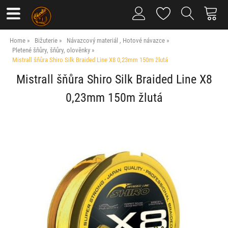
Home
Bižuterie
Návazcový materiál , Hotové návazce
Pletené šňůry, šňůry, olověnky
Mistrall šňůra Shiro Silk Braided Line X8 0,23mm 150m žlutá
Mistrall šňůra Shiro Silk Braided Line X8
0,23mm 150m žlutá