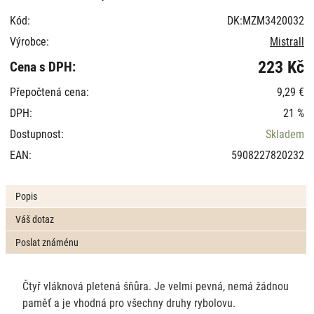
Kód:
DK:MZM3420032
Výrobce:
Mistrall
223 Kč
Cena s DPH:
Přepočtená cena:
9,29 €
DPH:
21 %
Dostupnost:
Skladem
EAN:
5908227820232
Popis
Váš dotaz
Poslat známénu
Čtyř vláknová pletená šňůra. Je velmi pevná, nemá žádnou
paměť a je vhodná pro všechny druhy rybolovu.