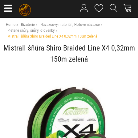
Home
Bižuterie
Návazcový materiál , Hotové návazce
Pletené šňůry, šňůry, olověnky
Mistrall šňůra Shiro Braided Line X4 0,32mm 150m zelená
Mistrall šňůra Shiro Braided Line X4 0,32mm
150m zelená