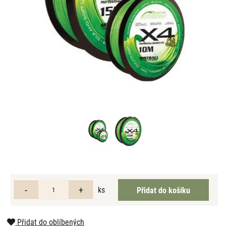
ks
Přidat do oblíbených