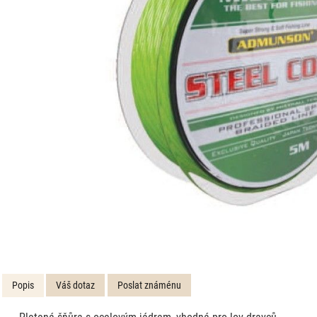
Popis
Váš dotaz
Poslat známénu
Pletená šňůra s ocelovým jádre