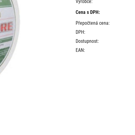
Výrobce:
Cena s DPH:
Přepočtená cena:
DPH:
Dostupnost:
EAN:
m, vhodná pro lov dravců.