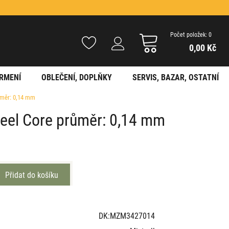
Počet položek: 0
0,00 Kč
RMENÍ
OBLEČENÍ, DOPLŇKY
SERVIS, BAZAR, OSTATNÍ
růměr: 0,14 mm
teel Core průměr: 0,14 mm
DK:MZM3427014