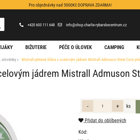
Pro objednávky nad 5000Kč DOPRAVA ZDARMA!
+420 603 111 648
info@shop.charlie-rybarskecentrum.cz
IJÁKY
BIŽUTERIE
PÉČE O ÚLOVEK
CAMPING
K
y, olověnky
Mistrall pletená šňůra s ocelovým jádrem Mistrall Admuson Steel Core p
 ocelovým jádrem Mistrall Admuson S
ks
Přidat do oblíbených
Kód: