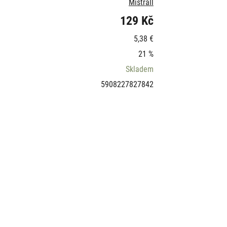
Mistrall
129 Kč
5,38 €
21 %
Skladem
5908227827842