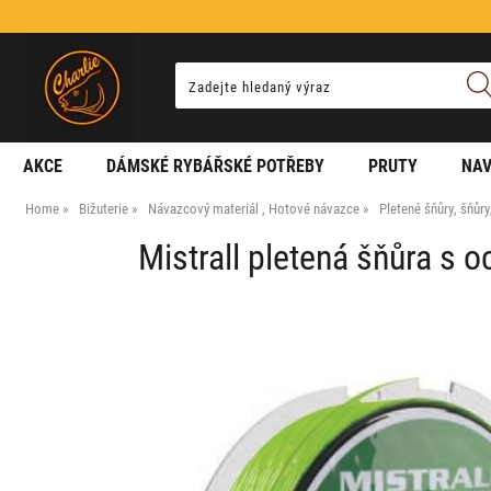
AKCE
DÁMSKÉ RYBÁŘSKÉ POTŘEBY
PRUTY
NAV
Home
Bižuterie
Návazcový materiál , Hotové návazce
Pletené šňůry, šňůr
Mistrall pletená šňůra s