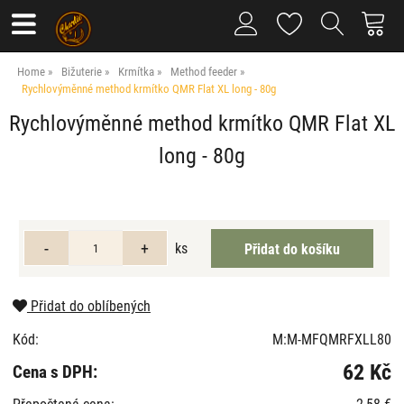
Home
Bižuterie
Krmítka
Method feeder
Rychlovýměnné method krmítko QMR Flat XL long - 80g
Rychlovýměnné method krmítko QMR Flat XL
long - 80g
ks
Přidat do oblíbených
Kód:
M:M-MFQMRFXLL80
62 Kč
Cena s DPH:
Přepočtená cena:
2,58 €