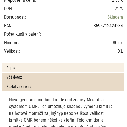
DPH:
21 %
Dostupnost:
Skladem
EAN:
8595712424234
Počet kusů v balení:
1
Hmotnost:
80 gr.
Velikost:
XL
Popis
Váš dotaz
Poslat známénu
Nová generace method krmítek od značky Mivardi se
systémem QMR. Ten umožňuje snadnou výměnu krmítka
na hotové montáži za jiný typ nebo velikost velikost
krmítka QMR během několika vteřin. Tělo krmítka je
precizně odlito z odolného plastu v kouřově olivovém