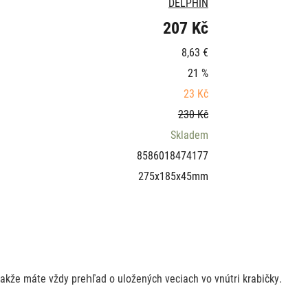
DELPHIN
207 Kč
8,63 €
21 %
23 Kč
230 Kč
Skladem
8586018474177
275x185x45mm
takže máte vždy prehľad o uložených veciach vo vnútri krabičky.