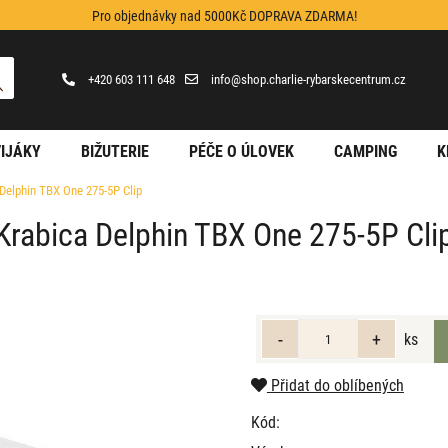
Pro objednávky nad 5000Kč DOPRAVA ZDARMA!
+420 603 111 648
info@shop.charlie-rybarskecentrum.cz
IJÁKY
BIŽUTERIE
PÉČE O ÚLOVEK
CAMPING
K
 Delphin TBX One 275-5P Clip
Krabica Delphin TBX One 275-5P Cli
ks
Přidat do oblíbených
Kód: