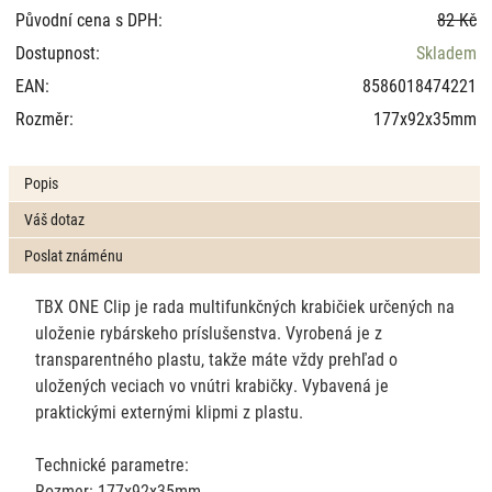
Původní cena s DPH:
82 Kč
Dostupnost:
Skladem
EAN:
8586018474221
Rozměr:
177x92x35mm
Popis
Váš dotaz
Poslat známénu
TBX ONE Clip je rada multifunkčných krabičiek určených na
uloženie rybárskeho príslušenstva. Vyrobená je z
transparentného plastu, takže máte vždy prehľad o
uložených veciach vo vnútri krabičky. Vybavená je
praktickými externými klipmi z plastu.
Technické parametre:
Rozmer: 177x92x35mm