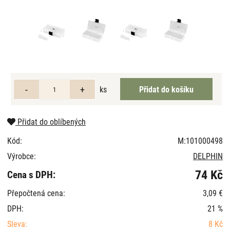
ks
Přidat do oblíbených
Kód:
M:101000498
Výrobce:
DELPHIN
74 Kč
Cena s DPH:
Přepočtená cena:
3,09 €
DPH:
21 %
Sleva:
8 Kč