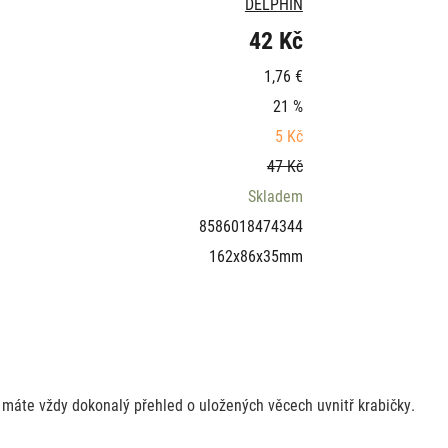
DELPHIN
42 Kč
1,76 €
21 %
5 Kč
47 Kč
Skladem
8586018474344
162x86x35mm
 máte vždy dokonalý přehled o uložených věcech uvnitř krabičky.