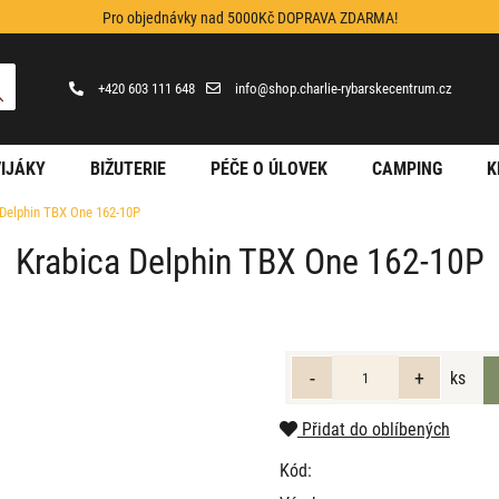
Pro objednávky nad 5000Kč DOPRAVA ZDARMA!
+420 603 111 648
info@shop.charlie-rybarskecentrum.cz
IJÁKY
BIŽUTERIE
PÉČE O ÚLOVEK
CAMPING
K
 Delphin TBX One 162-10P
Krabica Delphin TBX One 162-10P
ks
Přidat do oblíbených
Kód: