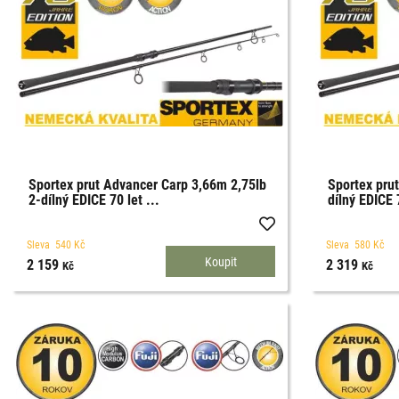
Sportex prut Advancer Carp 3,66m 2,75lb
Sportex pru
2-dílný EDICE 70 let ...
dílný EDICE 
Sleva
540
Kč
Sleva
580
Kč
2 159
2 319
Kč
Kč