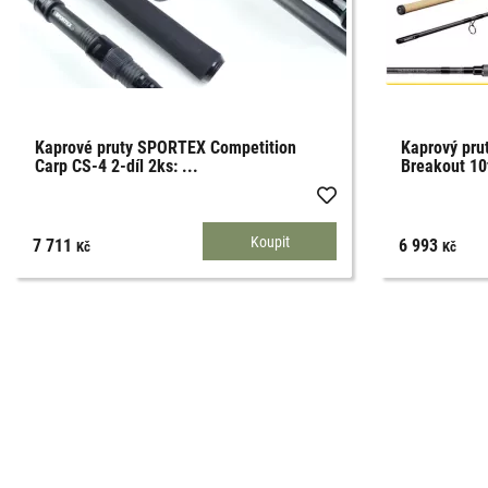
Kaprové pruty SPORTEX Competition
Kaprový pru
Carp CS-4 2-díl 2ks: ...
Breakout 10f
7 711
6 993
Kč
Kč