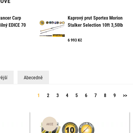
ROVÉ
vancer Carp
Kaprový prut Sportex Morion
ílný EDICE 70
Stalker Selection 10ft 3,50lb
usy
6 993
Kč
ější
Abecedně
1
2
3
4
5
6
7
8
9
>>