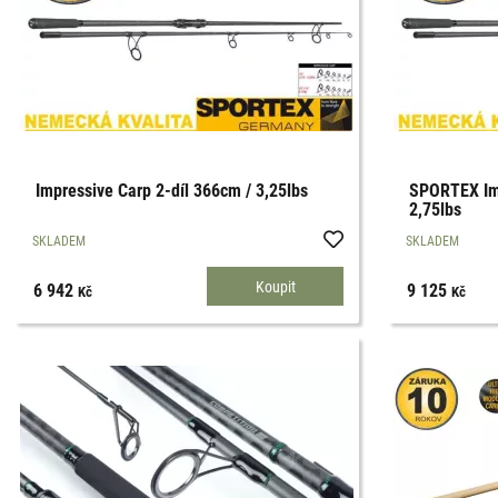
Impressive Carp 2-díl 366cm / 3,25lbs
SPORTEX Imp
2,75lbs
SKLADEM
SKLADEM
6 942
9 125
Kč
Kč