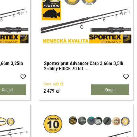
,66m 3,25lb
Sportex prut Advancer Carp 3,66m 3,5lb
2-dílný EDICE 70 let ...
Sleva
620
Kč
2 479
Kč