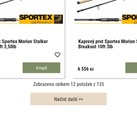
t Sportex Morion Stalker
Kaprový prut Sportex Morion 
t 3,50lb
Breakout 10ft 3lb
6 556
Kč
Zobrazeno celkem
12
položek z
135