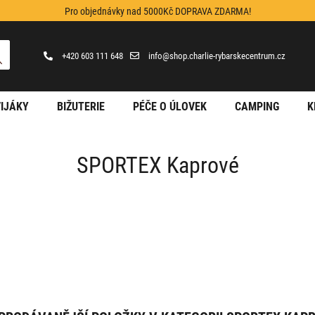
Pro objednávky nad 5000Kč DOPRAVA ZDARMA!
+420 603 111 648
info@shop.charlie-rybarskecentrum.cz
IJÁKY
BIŽUTERIE
PÉČE O ÚLOVEK
CAMPING
K
SPORTEX Kaprové