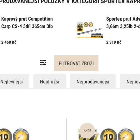
PRODÁVANĚJŠÍ POLOŽKY V KATEGORII SPORTEX KAP
Kaprový prut Competition
Sportex prut Ad
Carp CS-4 3díl 365cm 3lb
3,66m 3,25lb 2-d
let Poslední 2 k
2 468
Kč
2 319
Kč
Nejlevnější
Nejdražší
Nejprodávanější
Nejnov