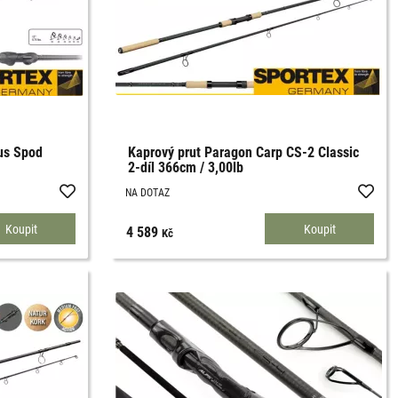
us Spod
Kaprový prut Paragon Carp CS-2 Classic
2-díl 366cm / 3,00lb
NA DOTAZ
4 589
Kč