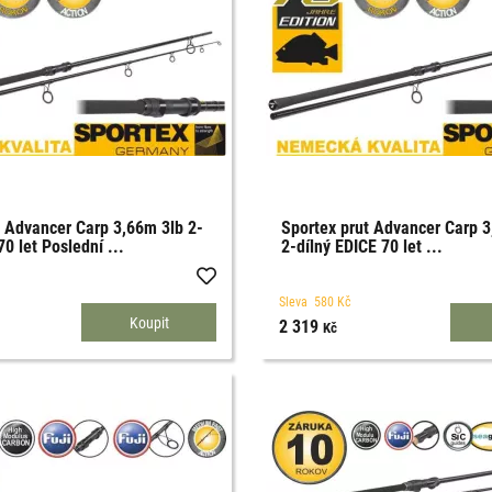
t Advancer Carp 3,66m 3lb 2-
Sportex prut Advancer Carp 3
70 let Poslední ...
2-dílný EDICE 70 let ...
Sleva
580
Kč
2 319
Kč