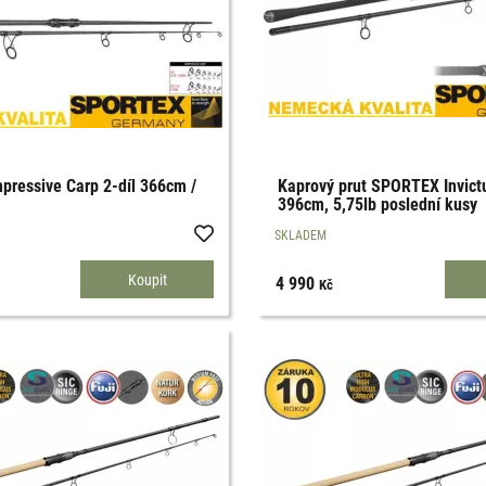
ressive Carp 2-díl 366cm /
Kaprový prut SPORTEX Invict
396cm, 5,75lb poslední kusy
SKLADEM
4 990
Kč