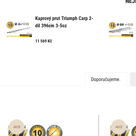
NEJ
Kaprový prut Triumph Carp 2-
díl 396cm 3-5oz
11 569
Kč
Doporučujeme.