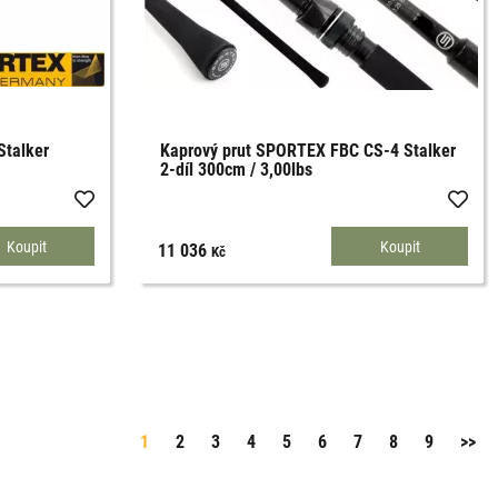
Stalker
Kaprový prut SPORTEX FBC CS-4 Stalker
2-díl 300cm / 3,00lbs
11 036
Kč
1
2
3
4
5
6
7
8
9
>>