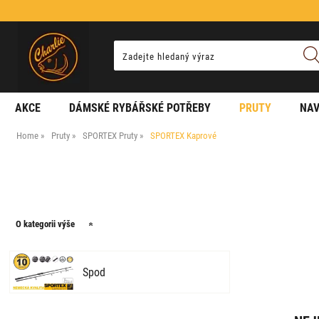
AKCE
DÁMSKÉ RYBÁŘSKÉ POTŘEBY
PRUTY
NAV
Home
Pruty
SPORTEX Pruty
SPORTEX Kaprové
O kategorii výše
Spod