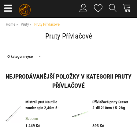
Home
Pruty
Pruty Přívlačové
Pruty Přívlačové
O kategorii výše
NEJPRODÁVANĚJŠÍ POLOŽKY V KATEGORII PRUTY
PŘÍVLAČOVÉ
Mistrall prut Nautilio
Přívlačové pruty Eraser
zander spin 2,40m 5-
2-díl 210cm / 5-28g
35g
Skladem
1 449
Kč
893
Kč