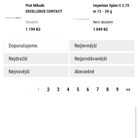
Prut Mikado
Imperium Spinn II 2,70
EXCELLENCE CONTACT
m 12 - 30 g
270 / 3-15 g
Skladem
Není skladem
1 199
Kč
1 049
Kč
Doporučujeme.
Nejlevnější
Nejdražší
Nejprodávanější
Nejnovější
Abecedně
1
2
3
4
5
6
7
8
9
>>