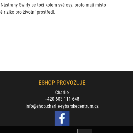
 Nástrahy Swirly se točí kolem své osy, proto mají místo
 riziko pro životní prostředí.
ESHOP PROVOZUJE
Charlie
+420 603 111 648
info@shop.charlie-rybarskecentrum.cz