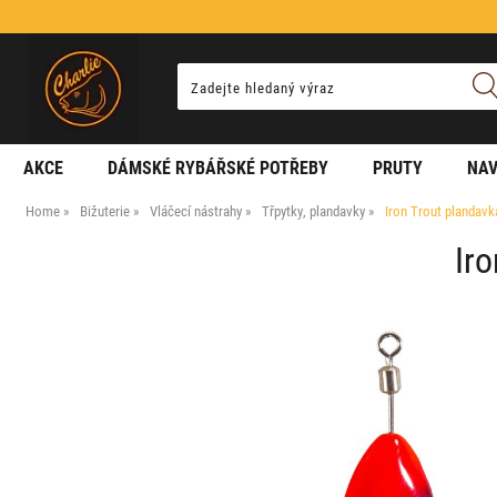
AKCE
DÁMSKÉ RYBÁŘSKÉ POTŘEBY
PRUTY
NAV
Home
Bižuterie
Vláčecí nástrahy
Třpytky, plandavky
Iron Trout plandavka
Iro