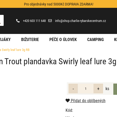
Pro objednávky nad 5000Kč DOPRAVA ZDARMA!
+420 603 111 648
info@shop.charlie-rybarskecentrum.cz
IJÁKY
BIŽUTERIE
PÉČE O ÚLOVEK
CAMPING
K
 Swirly leaf lure 3g RB
n Trout plandavka Swirly leaf lure 3
ks
Přidat do oblíbených
Kód: