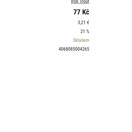
Iron Trout
77 Kč
3,21 €
21 %
Skladem
4068085004265