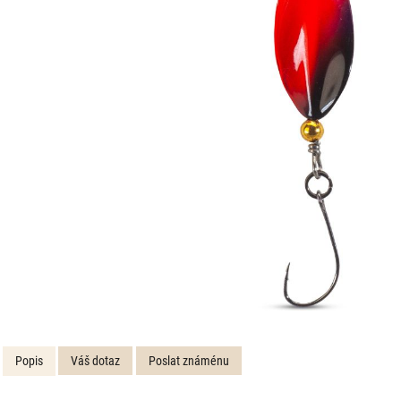
Popis
Váš dotaz
Poslat známénu