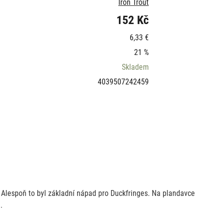
Iron Trout
152 Kč
6,33 €
21 %
Skladem
4039507242459
í. Alespoň to byl základní nápad pro Duckfringes. Na plandavce
.