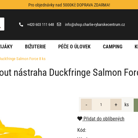
Pro objednávky nad 5000Kč DOPRAVA ZDARMA!
+420 603 111 648
info@shop.charlie-rybarskecentrum.cz
IJÁKY
BIŽUTERIE
PÉČE O ÚLOVEK
CAMPING
K
 Duckfringe Salmon Force 8 ks
rout nástraha Duckfringe Salmon For
ks
Přidat do oblíbených
Kód: