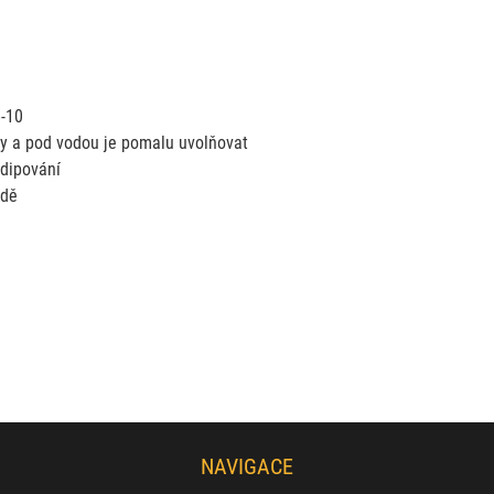
6-10
ty a pod vodou je pomalu uvolňovat
 dipování
odě
NAVIGACE