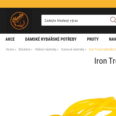
AKCE
DÁMSKÉ RYBÁŘSKÉ POTŘEBY
PRUTY
NAV
Home
Bižuterie
Vláčecí nástrahy
Gumové nástrahy
Iron Trout nástraha
Iron T