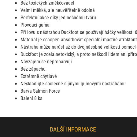
Bez toxických změkčovadel
Velmi měkká, ale neuvěřitelně odolná
Perfektní akce díky jedinečnému tvaru
Plovoucí guma
Při lovu s nástrahou Duckfoot se používají háčky velikosti 
Materiál je schopen absorbovat speciální mastné atraktan
Nástraha může narůst až do dvojnásobné velikosti pomocí
Duckfoot je zcela netoxický, a proto neškodí lidem ani přír
Navzájem se neprobarvují
Bez zápachu
Extrémně chytlavé
Neskladujte společně s jinými gumovými nástrahami!
Barva Salmon Force
Balení 8 ks
DALŠÍ INFORMACE