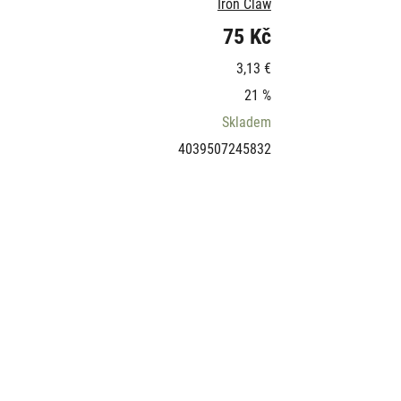
Iron Claw
75 Kč
3,13 €
21 %
Skladem
4039507245832