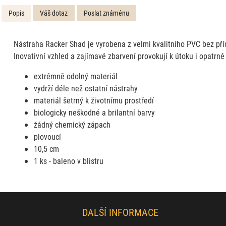
Popis
Váš dotaz
Poslat známénu
Nástraha Racker Shad je vyrobena z velmi kvalitního PVC bez pří
Inovativní vzhled a zajímavé zbarvení provokují k útoku i opatrné
extrémně odolný materiál
vydrží déle než ostatní nástrahy
materiál šetrný k životnímu prostředí
biologicky neškodné a brilantní barvy
žádný chemický zápach
plovoucí
10,5 cm
1 ks - baleno v blistru
DALŠÍ INFORMACE