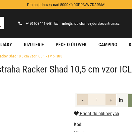
Pro objednávky nad 5000Kč DOPRAVA ZDARMA!
+420 603 111 648
info@shop.charlie-rybarskecentrum.cz
IJÁKY
BIŽUTERIE
PÉČE O ÚLOVEK
CAMPING
K
acker Shad 10,5 cm vzor ICL 1 ks v blistru
traha Racker Shad 10,5 cm vzor ICL 
ks
Přidat do oblíbených
Kód: