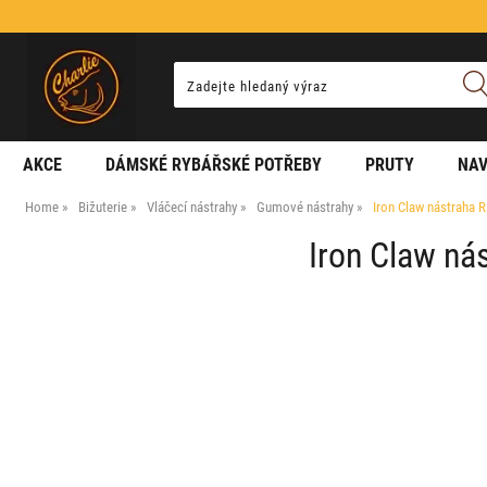
AKCE
DÁMSKÉ RYBÁŘSKÉ POTŘEBY
PRUTY
NAV
Home
Bižuterie
Vláčecí nástrahy
Gumové nástrahy
Iron Claw nástraha R
Iron Claw nás