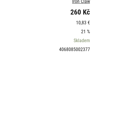
Iron Claw
260 Kč
10,83 €
21 %
Skladem
4068085002377