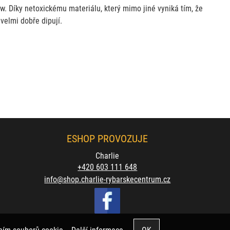
 Díky netoxickému materiálu, který mimo jiné vyniká tím, že
velmi dobře dipují.
ESHOP PROVOZUJE
Charlie
+420 603 111 648
info@shop.charlie-rybarskecentrum.cz
váním souborů cookie.
Další informace