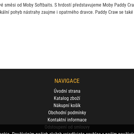
é směsi od Moby Softbaits. S hrdostí představujeme Moby Paddy Craw.
ikální pohyb nástrahy zaujme i opatrného dravce. Paddy Craw se také 
NAVIGACE
Úvodní strana
Katalog zboží
Nákupní košík
Obchodní podmínky
Kontaktní informace
Odstoupení od smlouvy
ookie. Používáním našich služeb vyjadřujete souhlas s naším použí