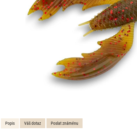
Popis
Váš dotaz
Poslat známénu