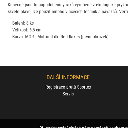
Konečně jsou tu napodobeniny raků vyrobené z ekologické pryžov
skvěle plave, lze použít mnoho vláčecích technik a návazců. Vert
Balení: 8 ks
Velikost: 6,5 cm
Barva: MOR - Motoroil dk. Red flakes (první obrázek)
DALŠÍ INFORMACE
Registrace prutů Sportex
Servis
Při poskytování služeb nám pomáhají soubory c