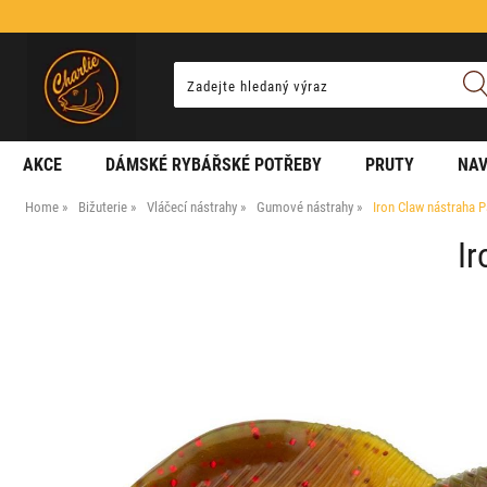
AKCE
DÁMSKÉ RYBÁŘSKÉ POTŘEBY
PRUTY
NAV
Home
Bižuterie
Vláčecí nástrahy
Gumové nástrahy
Iron Claw nástraha 
Ir