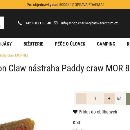
Pro objednávky nad 5000Kč DOPRAVA ZDARMA!
+420 603 111 648
info@shop.charlie-rybarskecentrum.cz
IJÁKY
BIŽUTERIE
PÉČE O ÚLOVEK
CAMPING
K
Paddy craw MOR 8ks
on Claw nástraha Paddy craw MOR 
ks
Přidat do oblíbených
Kód: