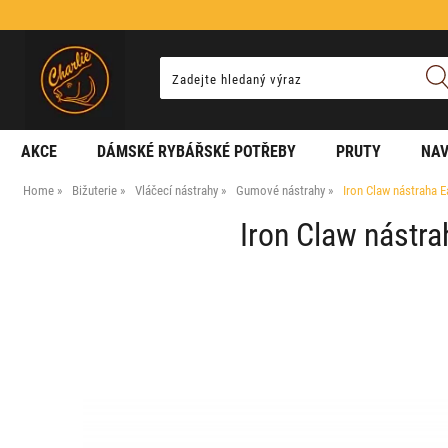
AKCE
DÁMSKÉ RYBÁŘSKÉ POTŘEBY
PRUTY
NAV
Home
Bižuterie
Vláčecí nástrahy
Gumové nástrahy
Iron Claw nástraha E
Iron Claw nástra