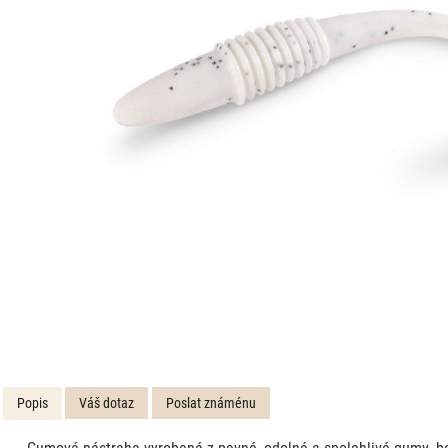
Popis
Váš dotaz
Poslat známénu
Gumová nástraha vyrobená z pevné, odolné a spolehlivé gumy, bez