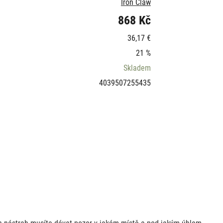
Iron Claw
868 Kč
36,17 €
21 %
Skladem
4039507255435
ch nástrah musíte dávat pozor v jakém místě a pod jakým úhlem