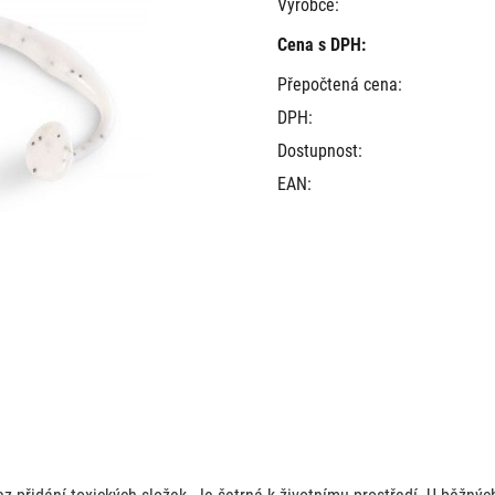
Výrobce:
Cena s DPH:
Přepočtená cena:
DPH:
Dostupnost:
EAN:
 přidání toxických složek. Je šetrná k životnímu prostředí. U běžný