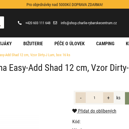
Pro objednávky nad 5000Kč DOPRAVA ZDARMA!
+420 603 111 648
info@shop.charlie-rybarskecentrum.cz
IJÁKY
BIŽUTERIE
PÉČE O ÚLOVEK
CAMPING
K
asy-Add Shad 12 cm, Vzor Dirty-J Lum, box 16 ks
ha Easy-Add Shad 12 cm, Vzor Dirty
ks
Přidat do oblíbených
Kód: