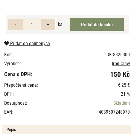
ks
Přidat do oblíbených
Kód:
DK:8326300
Výrobce:
Iron Claw
150 Kč
Cena s DPH:
Přepočtená cena:
6,25 €
DPH:
21 %
Dostupnost:
Skladem
EAN:
4039507248970
Popis